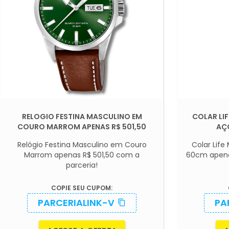
RELOGIO FESTINA MASCULINO EM
COLAR LI
COURO MARROM APENAS R$ 501,50
AÇO
Relógio Festina Masculino em Couro
Colar Lif
Marrom apenas R$ 501,50 com a
60cm apena
parceria!
COPIE SEU CUPOM:
PARCERIALINK-V
PA
content_copy