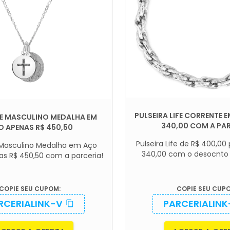
PULSEIRA LIFE CORRENTE 
FE MASCULINO MEDALHA EM
340,00 COM A PAR
 APENAS R$ 450,50
Pulseira Life de R$ 400,00
e Masculino Medalha em Aço
340,00 com o desocnto 
s R$ 450,50 com a parceria!
COPIE SEU CUPOM:
COPIE SEU CUP
RCERIALINK-V
PARCERIALINK
content_copy