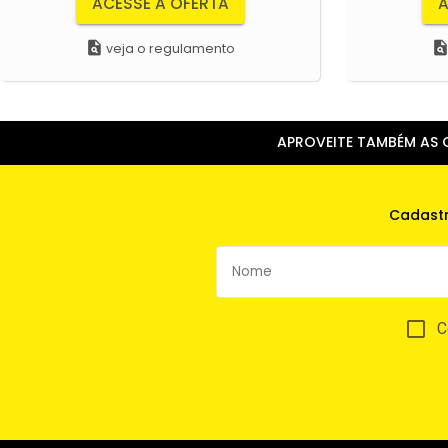
ACESSE A OFERTA
A
plagiarism
plagiaris
veja o regulamento
APROVEITE TAMBÉM AS O
Cadastr
C