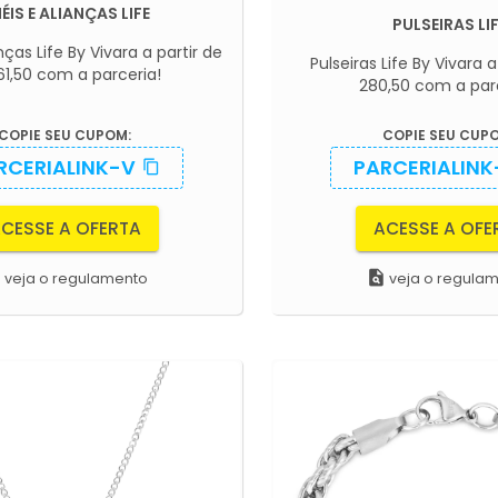
ÉIS E ALIANÇAS LIFE
PULSEIRAS LI
nças Life By Vivara a partir de
Pulseiras Life By Vivara a
61,50 com a parceria!
280,50 com a par
COPIE SEU CUPOM:
COPIE SEU CUP
RCERIALINK-V
PARCERIALINK
content_copy
CESSE A OFERTA
ACESSE A OFE
m
plagiarism
veja o regulamento
veja o regula