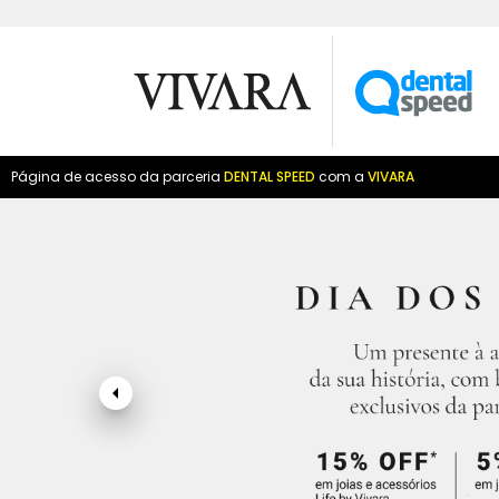
Página de acesso da parceria
DENTAL SPEED
com a
VIVARA
arrow_left