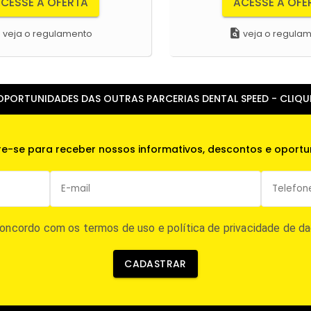
CESSE A OFERTA
ACESSE A OFE
m
plagiarism
veja o regulamento
veja o regula
PORTUNIDADES DAS OUTRAS PARCERIAS DENTAL SPEED - CLIQUE E
e-se para receber nossos informativos, descontos e oportu
oncordo com os termos de uso e política de privacidade de d
CADASTRAR