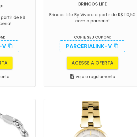
BRINCOS LIFE
FE
Brincos Life By Vivara a partir de R$ 110,50
 partir de R$
com a parceria!
ceria!
OM:
COPIE SEU CUPOM:
-V
PARCERIALINK-V
content_copy
content_copy
RTA
ACESSE A OFERTA
plagiarism
mento
veja o regulamento