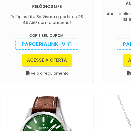
AN
RELÓGIOS LIFE
Anéis e alia
Relógios Life By Vivara a partir de R$
R$ 1
467,50 com a parceria!
COPIE SEU CUPOM:
PARCERIALINK-V
PA
content_copy
ACESSE A OFERTA
A
plagiarism
plagiaris
veja o regulamento