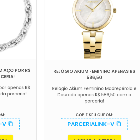
EM AÇO POR R$
RELÓGIO AKIUM FEMININO APENAS R$
CERIA!
586,50
 por apenas R$
Relógio Akium Feminino Madrepérola e
da parceria!
Dourado apenas R$ 586,50 com a
parceria!
OM:
COPIE SEU CUPOM:
-V
PARCERIALINK-V
content_copy
content_copy